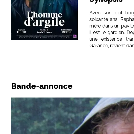
Avec son oeil bor
soixante ans, Raphaë
mère dans un pavill
il est le gardien. D
une existence tranq
Garance, revient dan
Bande-annonce