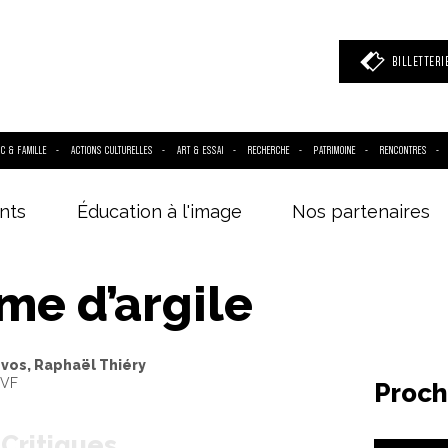
BILLETTERI
IC & FAMILLE
ACTIONS CULTURELLES
ART & ESSAI
RECHERCHE
PATRIMOINE
RENCONTRES
nts
Éducation à l'image
Nos partenaires
 mot clé
(film, réalisateur, acteur, événement)
me d’argile
os, Raphaël Thiéry
 VF
Proch
Critiques