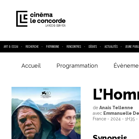
ART & ESSAI
RECHERCHE
PATRIMOINE
RENCONTRES
DÉBATS
ACTUALITÉS
JEUNE PUBL
Accueil
Programmation
Évèneme
Entrez votre
L’Hom
de
Anais Tellenne
avec
Emmanuelle Dev
France - 2024 - 1H35 -
Synopsis