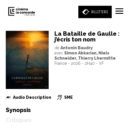
BILLETTERIE
La Bataille de Gaulle :
j’écris ton nom
Entrez votre mot clé
de
Antonin Baudry
(film, réalisateur, acteur, événement)
avec
Simon Abkarian, Niels
Schneider, Thierry Lhermitte
France - 2026 - 2H40 - VF
Audio Description
SME
Synopsis
Critiques