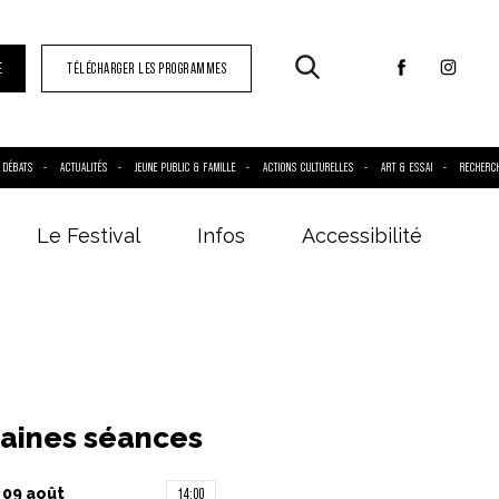
E
TÉLÉCHARGER LES PROGRAMMES
DÉBATS
ACTUALITÉS
JEUNE PUBLIC & FAMILLE
ACTIONS CULTURELLES
ART & ESSAI
RECHERC
Le Festival
Infos
Accessibilité
aines séances
 09 août
14:00