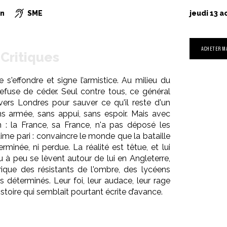
on
SME
jeudi 13 a
ACHETER M
Critiques
 s'effondre et signe l’armistice. Au milieu du
fuse de céder. Seul contre tous, ce général
ers Londres pour sauver ce qu'il reste d'un
ans armée, sans appui, sans espoir. Mais avec
n : la France, sa France, n'a pas déposé les
ltime pari : convaincre le monde que la bataille
erminée, ni perdue. La réalité est têtue, et lui
 à peu se lèvent autour de lui en Angleterre,
ique des résistants de l'ombre, des lycéens
s déterminés. Leur foi, leur audace, leur rage
Histoire qui semblait pourtant écrite d’avance.