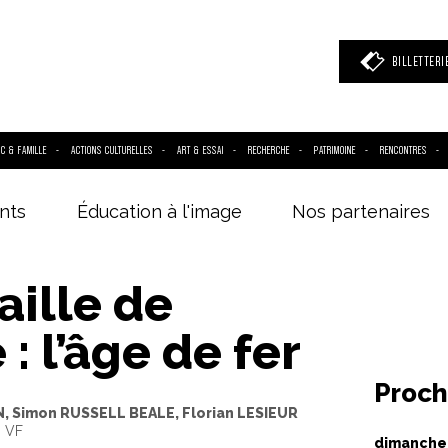
BILLETTERI
IC & FAMILLE
ACTIONS CULTURELLES
ART & ESSAI
RECHERCHE
PATRIMOINE
RENCONTRES
nts
Éducation à l'image
Nos partenaires
 mot clé
(film, réalisateur, acteur, événement)
aille de
 : l’âge de fer
Proch
, Simon RUSSELL BEALE, Florian LESIEUR
- VF
dimanche