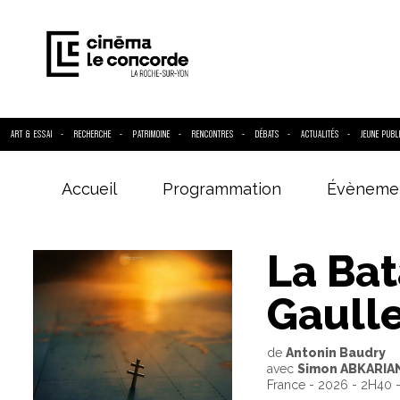
ART & ESSAI
RECHERCHE
PATRIMOINE
RENCONTRES
DÉBATS
ACTUALITÉS
JEUNE PUBL
Accueil
Programmation
Évèneme
Entrez votre
La Bat
Gaulle
de
Antonin Baudry
avec
Simon ABKARIAN
France - 2026 - 2H40 