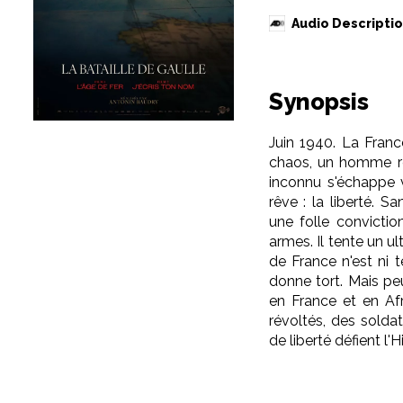
Audio Descripti
Synopsis
Juin 1940. La France
chaos, un homme re
inconnu s'échappe v
rêve : la liberté. S
une folle convictio
armes. Il tente un u
de France n'est ni t
donne tort. Mais peu
en France et en Afr
révoltés, des soldat
de liberté défient l'