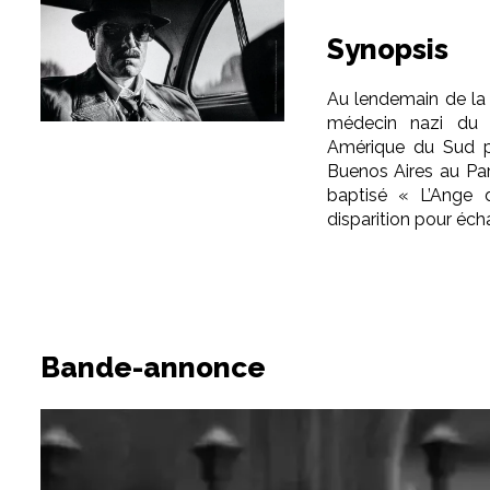
Synopsis
Au lendemain de la
médecin nazi du c
Amérique du Sud po
Buenos Aires au Para
baptisé « L’Ange 
disparition pour éc
Bande-annonce