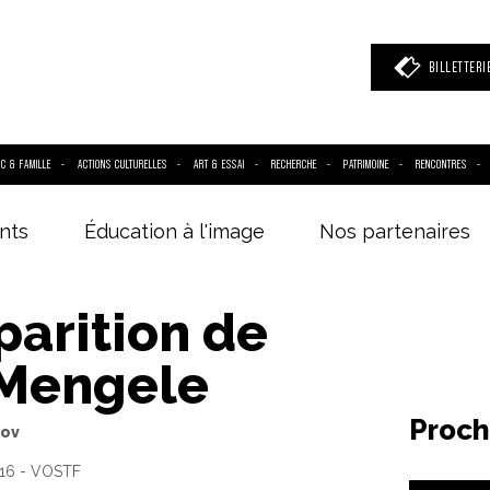
BILLETTERI
IC & FAMILLE
ACTIONS CULTURELLES
ART & ESSAI
RECHERCHE
PATRIMOINE
RENCONTRES
nts
Éducation à l'image
Nos partenaires
 mot clé
(film, réalisateur, acteur, événement)
parition de
 Mengele
Proch
kov
H16 - VOSTF