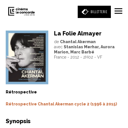
BILLETTERIE
La Folie Almayer
de
Chantal Akerman
Entrez votre mot clé
avec
Stanislas Merhar, Aurora
(film, réalisateur, acteur, événement)
Marion, Marc Barbé
France - 2012 - 2H02 - VF
Rétrospective
Rétrospective Chantal Akerman cycle 2 (1996 à 2015)
Synopsis