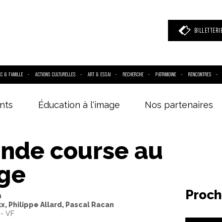
BILLETTERI
IC & FAMILLE
ACTIONS CULTURELLES
ART & ESSAI
RECHERCHE
PATRIMOINE
RENCONTRES
nts
Éducation à l'image
Nos partenaires
 mot clé
(film, réalisateur, acteur, événement)
ande course au
ge
Proch
n
x, Philippe Allard, Pascal Racan
 - VF