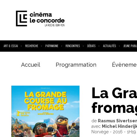
ART & ESSAI
RECHERCHE
PATRIMOINE
RENCONTRES
DÉBATS
ACTUALITÉS
JEUNE PUBL
Accueil
Programmation
Évèneme
Entrez votre
La Gr
froma
de
Rasmus Sivertse
avec
Michel Hinderijk
Norvège - 2016 - 1H19