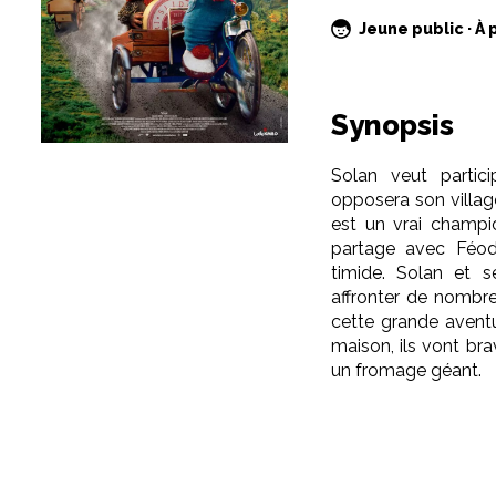
Jeune public · À 
Synopsis
Solan veut parti
opposera son village
est un vrai champio
partage avec Féodo
timide. Solan et s
affronter de nombre
cette grande aventu
maison, ils vont br
un fromage géant.