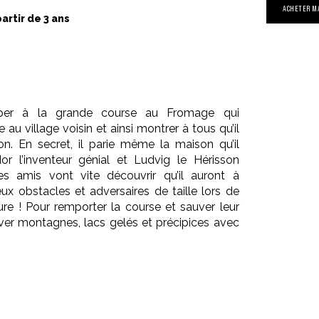
ACHETER M
partir de 3 ans
ciper à la grande course au Fromage qui
 au village voisin et ainsi montrer à tous qu’il
n. En secret, il parie même la maison qu’il
r l’inventeur génial et Ludvig le Hérisson
es amis vont vite découvrir qu’il auront à
ux obstacles et adversaires de taille lors de
re ! Pour remporter la course et sauver leur
aver montagnes, lacs gelés et précipices avec