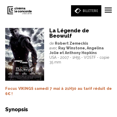
BILLETTERIE
La Légende de
Beowulf
Entrez votre mot clé
de
Robert Zemeckis
(film, réalisateur, acteur, événement)
avec
Ray Winstone, Angelina
Jolie et Anthony Hopkins
USA - 2007 - 1H55 - VOSTF - copie
35 mm
Focus VIKINGS samedi 7 mai à 21H30 au tarif réduit de
6€ !
Synopsis