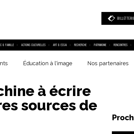
BILLETTERI
IC & FAMILLE
ACTIONS CULTURELLES
ART & ESSAI
RECHERCHE
PATRIMOINE
RENCONTRES
nts
Éducation à l'image
Nos partenaires
 mot clé
(film, réalisateur, acteur, événement)
hine à écrire
res sources de
Proch