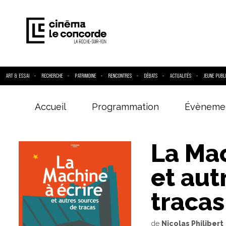
ART & ESSAI
RECHERCHE
PATRIMOINE
RENCONTRES
DÉBATS
ACTUALITÉS
JEUNE PUBL
Accueil
Programmation
Évèneme
Entrez votre
La Mac
et aut
tracas
de
Nicolas Philibert