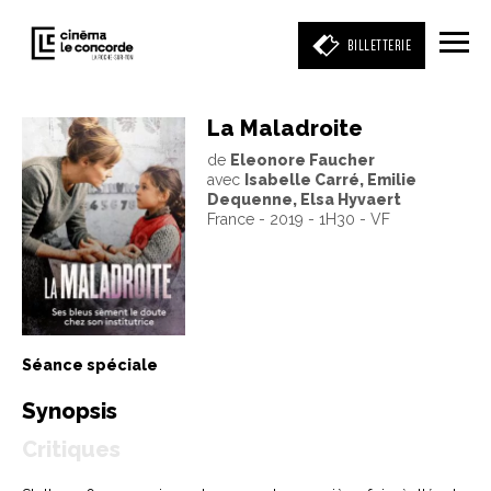
BILLETTERIE
La Maladroite
de
Eleonore Faucher
Entrez votre mot clé
avec
Isabelle Carré, Emilie
(film, réalisateur, acteur, événement)
Dequenne, Elsa Hyvaert
France - 2019 - 1H30 - VF
Séance spéciale
Synopsis
Critiques