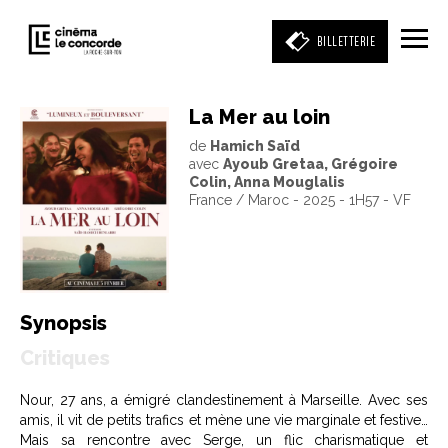
BILLETTERIE
La Mer au loin
de
Hamich Saïd
Entrez votre mot clé
avec
Ayoub Gretaa, Grégoire
(film, réalisateur, acteur, événement)
Colin, Anna Mouglalis
France / Maroc - 2025 - 1H57 - VF
Synopsis
Critiques
Nour, 27 ans, a émigré clandestinement à Marseille. Avec ses
amis, il vit de petits trafics et mène une vie marginale et festive…
Mais sa rencontre avec Serge, un flic charismatique et