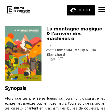
BILLETTERIE
La montagne magique
& l’arrivée des
Entrez votre mot clé
machines e
(film, réalisateur, acteur, événement)
de
avec
Emmanuel Mailly & Elie
Blanchard
0H50 - VF
Synopsis
Alors que les premières lueurs du jours font disparaître les
étoiles, les abeilles butinent des fleurs, l’ours sort de sa grotte,
les oiseaux chantent en crachant des bulles de couleurs, les