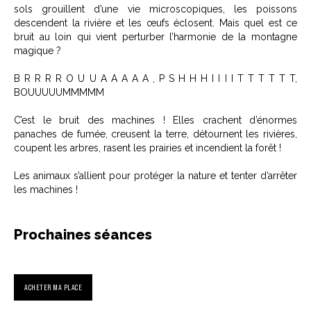
sols grouillent d’une vie microscopiques, les poissons
descendent la rivière et les œufs éclosent. Mais quel est ce
bruit au loin qui vient perturber l’harmonie de la montagne
magique ?
B R R R R O U U A A A A A , P S H H H I I I I T T T T T T,
BOUUUUUMMMMM
C’est le bruit des machines ! Elles crachent d’énormes
panaches de fumée, creusent la terre, détournent les rivières,
coupent les arbres, rasent les prairies et incendient la forêt !
Les animaux s’allient pour protéger la nature et tenter d’arrêter
les machines !
Prochaines séances
ACHETER MA PLACE