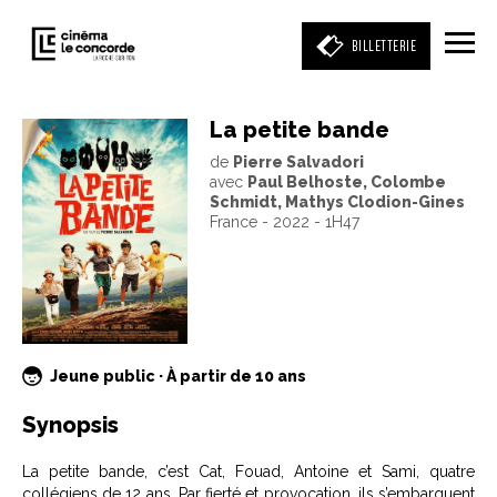
BILLETTERIE
La petite bande
de
Pierre Salvadori
Entrez votre mot clé
avec
Paul Belhoste, Colombe
(film, réalisateur, acteur, événement)
Schmidt, Mathys Clodion-Gines
France - 2022 - 1H47
Jeune public · À partir de 10 ans
Synopsis
La petite bande, c’est Cat, Fouad, Antoine et Sami, quatre
collégiens de 12 ans. Par fierté et provocation, ils s’embarquent