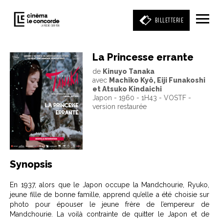
BILLETTERIE
La Princesse errante
de
Kinuyo Tanaka
Entrez votre mot clé
avec
Machiko Kyô, Eiji Funakoshi
(film, réalisateur, acteur, événement)
et Atsuko Kindaichi
Japon - 1960 - 1H43 - VOSTF -
version restaurée
Synopsis
En 1937, alors que le Japon occupe la Mandchourie, Ryuko,
jeune fille de bonne famille, apprend qu’elle a été choisie sur
photo pour épouser le jeune frère de l’empereur de
Mandchourie. La voilà contrainte de quitter le Japon et de