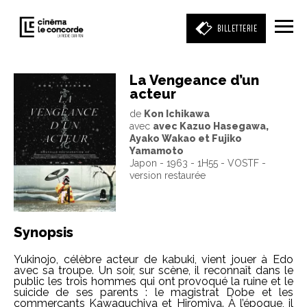
BILLETTERIE
La Vengeance d’un
acteur
Entrez votre mot clé
de
Kon Ichikawa
(film, réalisateur, acteur, événement)
avec
avec Kazuo Hasegawa,
Ayako Wakao et Fujiko
Yamamoto
Japon - 1963 - 1H55 - VOSTF -
version restaurée
Synopsis
Yukinojo, célèbre acteur de kabuki, vient jouer à Edo
avec sa troupe. Un soir, sur scène, il reconnaît dans le
public les trois hommes qui ont provoqué la ruine et le
suicide de ses parents : le magistrat Dobe et les
commerçants Kawaguchiya et Hiromiya. À l’époque, il