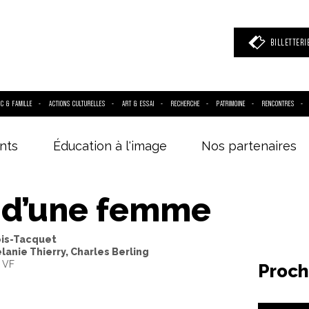
BILLETTERI
IC & FAMILLE
ACTIONS CULTURELLES
ART & ESSAI
RECHERCHE
PATRIMOINE
RENCONTRES
nts
Éducation à l'image
Nos partenaires
 mot clé
(film, réalisateur, acteur, événement)
e d’une femme
ois-Tacquet
lanie Thierry, Charles Berling
- VF
Proch