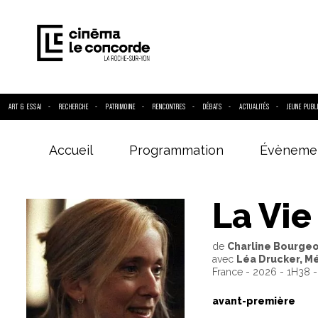
ART & ESSAI
RECHERCHE
PATRIMOINE
RENCONTRES
DÉBATS
ACTUALITÉS
JEUNE PUBL
Accueil
Programmation
Évèneme
Entrez votre
La Vi
de
Charline Bourge
avec
Léa Drucker, Mé
France - 2026 - 1H38 
avant-première