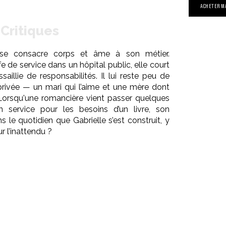
ACHETER M
Critiques
, se consacre corps et âme à son métier.
fe de service dans un hôpital public, elle court
ssaillie de responsabilités. Il lui reste peu de
rivée — un mari qui l’aime et une mère dont
. Lorsqu'une romancière vient passer quelques
 service pour les besoins d’un livre, son
ns le quotidien que Gabrielle s’est construit, y
ur l’inattendu ?