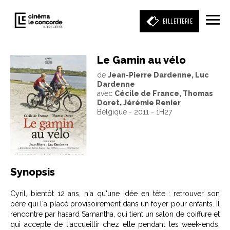
BILLETTERIE
Le Gamin au vélo
de
Jean-Pierre Dardenne, Luc
Entrez votre mot clé
Dardenne
(film, réalisateur, acteur, événement)
avec
Cécile de France, Thomas
Doret, Jérémie Renier
Belgique - 2011 - 1H27
Synopsis
Cyril, bientôt 12 ans, n'a qu'une idée en tête : retrouver son
père qui l'a placé provisoirement dans un foyer pour enfants. Il
rencontre par hasard Samantha, qui tient un salon de coiffure et
qui accepte de l'accueillir chez elle pendant les week-ends.