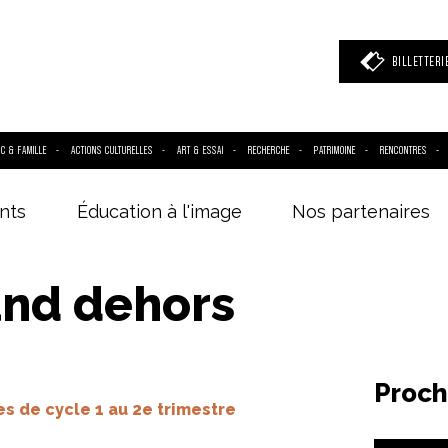
BILLETTERI
IC & FAMILLE
ACTIONS CULTURELLES
ART & ESSAI
RECHERCHE
PATRIMOINE
RENCONTRES
nts
Éducation à l'image
Nos partenaires
 mot clé
(film, réalisateur, acteur, événement)
and dehors
Proch
s de cycle 1 au 2e trimestre