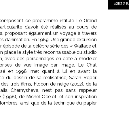
ACHETER M
i composent ce programme intitulé
Le Grand
ticularité d’avoir été réalisés au cours de
es, proposant également un voyage à travers
es d’animation.
En 1989,
Une grande excursion
r épisode de la célèbre série des « Wallace et
n place le style très reconnaissable du studio
n, avec des personnages en pâte à modeler
 prises de vue image par image.
Le Chat
lisé en 1998, met quant à lui en avant la
ce du dessin de sa réalisatrice, Sarah Roper.
 des trois films,
Flocon de neige
(2012), de la
alia Chernysheva, n’est pas sans rappeler
e
(1998), de Michel Ocelot, et son inspiration
’ombres, ainsi que de la technique du papier