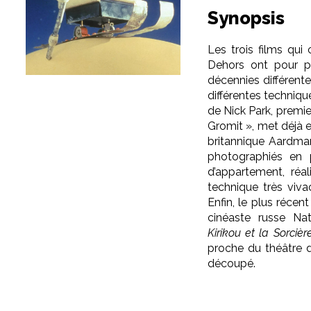
Synopsis
Les trois films qu
Dehors
ont pour par
décennies différent
différentes techniqu
de Nick Park, premie
Gromit », met déjà e
britannique Aardma
photographiés en
d’appartement
, réa
technique très viva
Enfin, le plus récent
cinéaste russe Nat
Kirikou et la Sorcièr
proche du théâtre d
découpé.