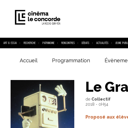
ART & ESSAI
RECHERCHE
PATRIMOINE
RENCONTRES
DÉBATS
ACTUALITÉS
JEUNE PUBL
Accueil
Programmation
Évèneme
Entrez votre
Le Gr
de
Collectif
2018 - 0H54
Proposé aux élève