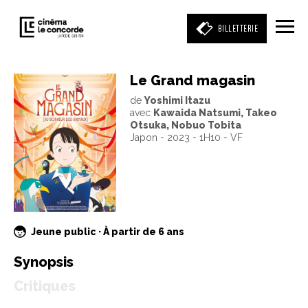
BILLETTERIE
Le Grand magasin
de
Yoshimi Itazu
Entrez votre mot clé
avec
Kawaida Natsumi, Takeo
(film, réalisateur, acteur, événement)
Otsuka, Nobuo Tobita
Japon - 2023 - 1H10 - VF
Jeune public · À partir de 6 ans
Synopsis
Critiques