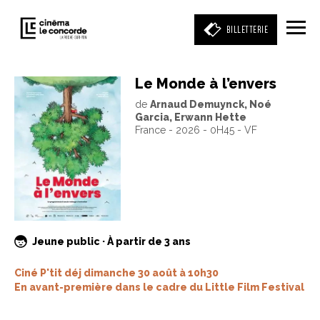
BILLETTERIE
Le Monde à l’envers
de
Arnaud Demuynck, Noé
Entrez votre mot clé
Garcia, Erwann Hette
(film, réalisateur, acteur, événement)
France - 2026 - 0H45 - VF
Jeune public · À partir de 3 ans
Ciné P'tit déj dimanche 30 août à 10h30
En avant-première dans le cadre du Little Film Festival