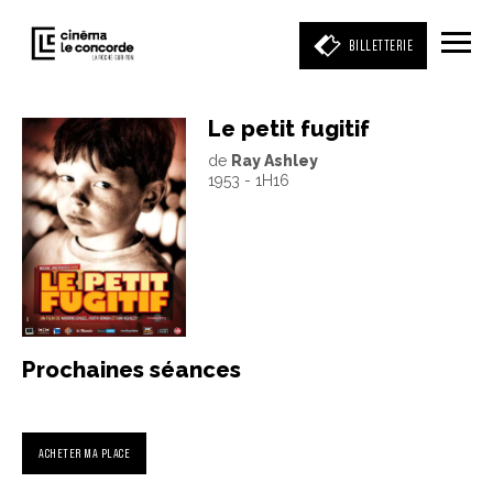
BILLETTERIE
Le petit fugitif
de
Ray Ashley
Entrez votre mot clé
1953 - 1H16
(film, réalisateur, acteur, événement)
Prochaines séances
ACHETER MA PLACE