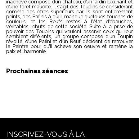
inachevé composé d’un château, d’un jardin luxuriant et
d’une forêt maudite. Il s’agit des Toupins se considérant
comme des êtres supérieurs car ils sont entièrement
peints, des Pafinis à qui il manque quelques touches de
couleurs, et les Reufs restés à l'état d'ébauches,
véritables rebuts de cette société. Suite à la prise de
pouvoir des Toupins qui veulent asservir ceux qui leur
semblent différents, un groupe composé d'un Toupin
révolté, d’une Pafini et d’un Reuf décident de retrouver
le Peintre pour qu’il achève son oeuvre et ramène la
paix et l’harmonie.
Prochaines séances
INSCRIVEZ-VOUS À LA