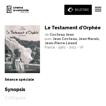
BILLETTERIE
Le Testament d’Orphée
de
Cocteau Jean
Entrez votre mot clé
avec
Jean Cocteau, Jean Marais,
(film, réalisateur, acteur, événement)
Jean-Pierre Léaud
France - 1960 - 1H21 - VF
Séance spéciale
Synopsis
Critiques