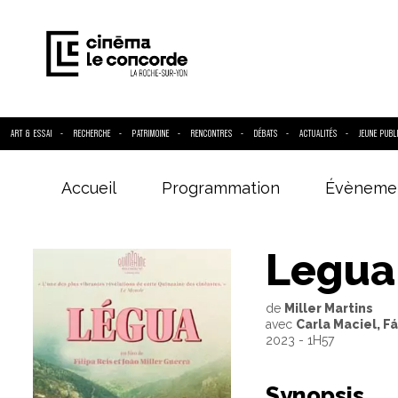
ART & ESSAI
RECHERCHE
PATRIMOINE
RENCONTRES
DÉBATS
ACTUALITÉS
JEUNE PUBL
Accueil
Programmation
Évèneme
Entrez votre
Legua
de
Miller Martins
avec
Carla Maciel, F
2023 - 1H57
Synopsis