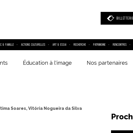
BILLETTERI
IC & FAMILLE
ACTIONS CULTURELLES
ART & ESSAI
RECHERCHE
PATRIMOINE
RENCONTRES
nts
Éducation à l'image
Nos partenaires
 mot clé
(film, réalisateur, acteur, événement)
átima Soares, Vitória Nogueira da Silva
Proch