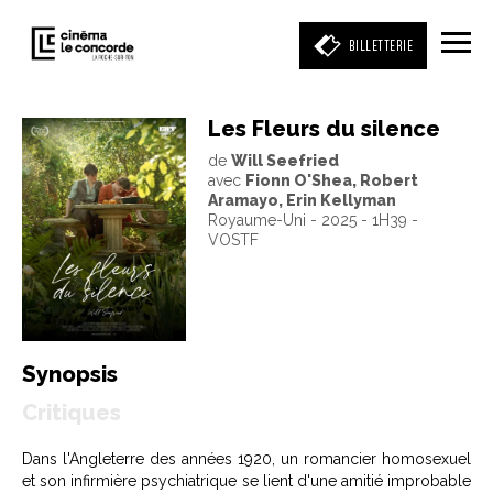
BILLETTERIE
Les Fleurs du silence
de
Will Seefried
Entrez votre mot clé
avec
Fionn O'Shea, Robert
(film, réalisateur, acteur, événement)
Aramayo, Erin Kellyman
Royaume-Uni - 2025 - 1H39 -
VOSTF
Synopsis
Critiques
Dans l'Angleterre des années 1920, un romancier homosexuel
et son infirmière psychiatrique se lient d'une amitié improbable