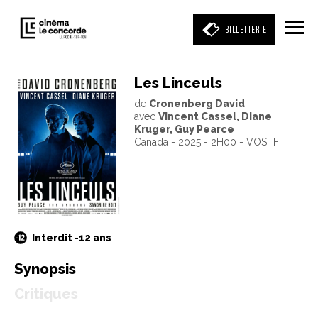
BILLETTERIE
Les Linceuls
de
Cronenberg David
Entrez votre mot clé
avec
Vincent Cassel, Diane
(film, réalisateur, acteur, événement)
Kruger, Guy Pearce
Canada - 2025 - 2H00 - VOSTF
Interdit -12 ans
Synopsis
Critiques