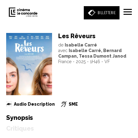
BILLETTERIE
Les Rêveurs
de
Isabelle Carré
Entrez votre mot clé
avec
Isabelle Carré, Bernard
(film, réalisateur, acteur, événement)
Campan, Tessa Dumont Janod
France - 2025 - 1H46 - VF
Audio Description
SME
Synopsis
Critiques