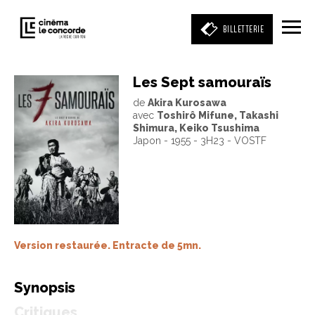
BILLETTERIE
Les Sept samouraïs
de
Akira Kurosawa
Entrez votre mot clé
avec
Toshirô Mifune, Takashi
(film, réalisateur, acteur, événement)
Shimura, Keiko Tsushima
Japon - 1955 - 3H23 - VOSTF
Version restaurée. Entracte de 5mn.
Synopsis
Critiques