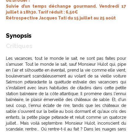
ou broder !
Suivie d’un temps déchange gourmand. Vendredi 17
juillet à 18h30. Tarif réduit : 6,50€
Rétrospective Jacques Tati du 15 juillet au 25 août
Synopsis
Critiques
Les vacances, tout le monde le sait, ne sont pas faites pour
s'amuser. Tout le monde le sait, sauf Monsieur Hulot qui, pipe
en l'air et silhouette en éventail, prend la vie comme elle vient,
bouleversant scandaleusement au volant de sa vieille voiture
Salmson pétaradante la quiétude estivale des vacanciers qui
s'installent avec leurs habitudes de citadins dans cette petite
station balnéaire de la côte atlantique. Il promène dans l'ennui
balnéaire, le plaisir émerveillé des châteaux de sable. Et, d'un
seul coup, l'ennui éclate de rire, tandis que les châteaux de
sable s'ouvrent sur la belle au bois dormant et qu'aux cris des
enfants, la petite plage pétarade et reluit comme un quatorze
juillet... Mais voilà septembre. Monsieur Hulot, inconscient du
scandale, rentre... Où rentre-t-il au fait ? Dans les nuages sans