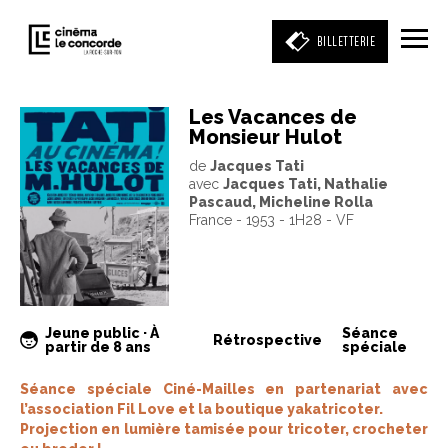
BILLETTERIE
Les Vacances de
Monsieur Hulot
Entrez votre mot clé
de
Jacques Tati
(film, réalisateur, acteur, événement)
avec
Jacques Tati, Nathalie
Pascaud, Micheline Rolla
France - 1953 - 1H28 - VF
Jeune public · À
Séance
Rétrospective
partir de 8 ans
spéciale
Séance spéciale Ciné-Mailles en partenariat avec
l’association Fil Love et la boutique yakatricoter.
Projection en lumière tamisée pour tricoter, crocheter