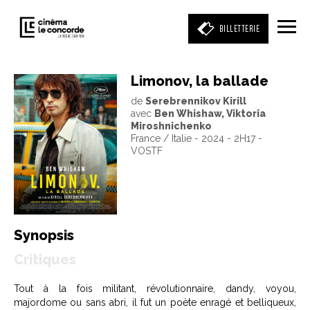
BILLETTERIE
Limonov, la ballade
de
Serebrennikov Kirill
Entrez votre mot clé
avec
Ben Whishaw, Viktoria
(film, réalisateur, acteur, événement)
Miroshnichenko
France / Italie - 2024 - 2H17 -
VOSTF
Synopsis
Critiques
Tout à la fois militant, révolutionnaire, dandy, voyou,
majordome ou sans abri, il fut un poète enragé et belliqueux,