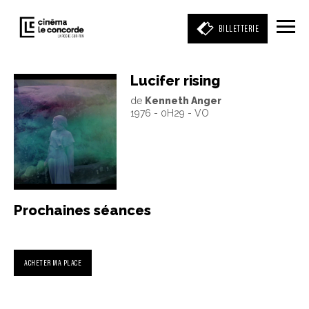
BILLETTERIE
Lucifer rising
de
Kenneth Anger
Entrez votre mot clé
1976 - 0H29 - VO
(film, réalisateur, acteur, événement)
Prochaines séances
ACHETER MA PLACE