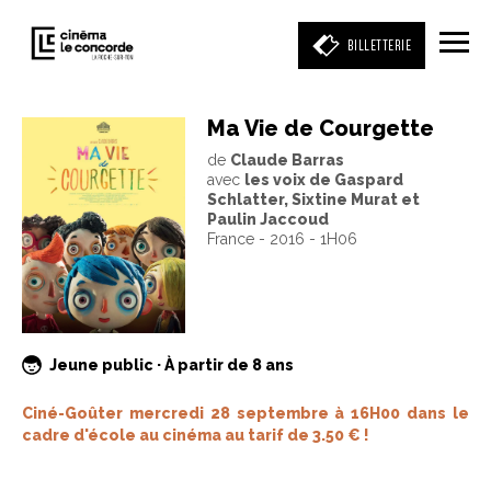
BILLETTERIE
Ma Vie de Courgette
de
Claude Barras
Entrez votre mot clé
avec
les voix de Gaspard
(film, réalisateur, acteur, événement)
Schlatter, Sixtine Murat et
Paulin Jaccoud
France - 2016 - 1H06
Jeune public · À partir de 8 ans
Ciné-Goûter mercredi 28 septembre à 16H00 dans le
cadre d'école au cinéma au tarif de 3.50 € !