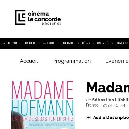
ART & ESSAI
RECHERCHE
PATRIMOINE
RENCONTRES
DÉBATS
ACTUALITÉS
JEUNE PUBL
Accueil
Programmation
Évèneme
Entrez votre
Mada
de
Sébastien Lifshit
France - 2024 - 1H44 -
Audio Descripti