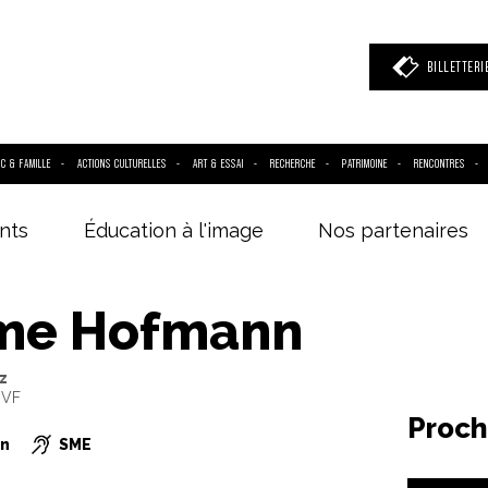
BILLETTERI
IC & FAMILLE
ACTIONS CULTURELLES
ART & ESSAI
RECHERCHE
PATRIMOINE
RENCONTRES
nts
Éducation à l'image
Nos partenaires
 mot clé
(film, réalisateur, acteur, événement)
me Hofmann
z
 VF
Proch
on
SME