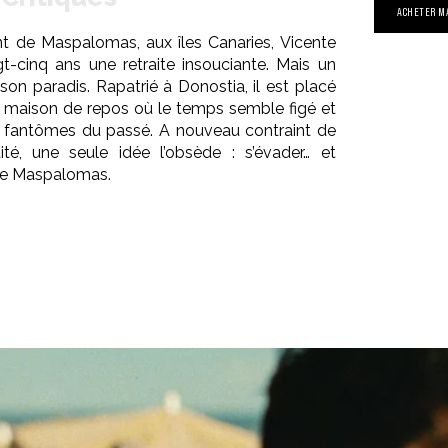
ACHETER M
ant de Maspalomas, aux îles Canaries, Vicente
t-cinq ans une retraite insouciante. Mais un
 son paradis. Rapatrié à Donostia, il est placé
ne maison de repos où le temps semble figé et
s fantômes du passé. A nouveau contraint de
té, une seule idée l’obsède : s’évader… et
 de Maspalomas.