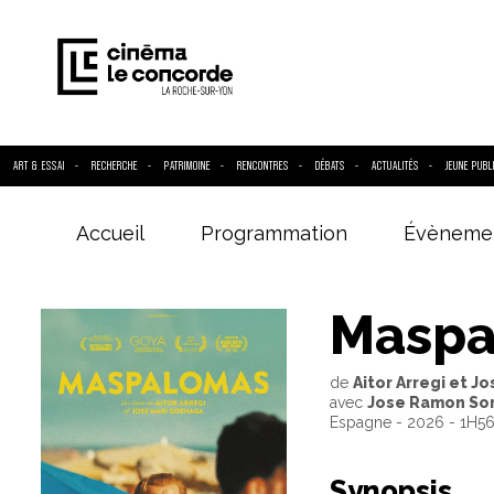
ART & ESSAI
RECHERCHE
PATRIMOINE
RENCONTRES
DÉBATS
ACTUALITÉS
JEUNE PUBL
Accueil
Programmation
Évèneme
Entrez votre
Maspa
de
Aitor Arregi et J
avec
Jose Ramon Sor
Espagne - 2026 - 1H5
Synopsis