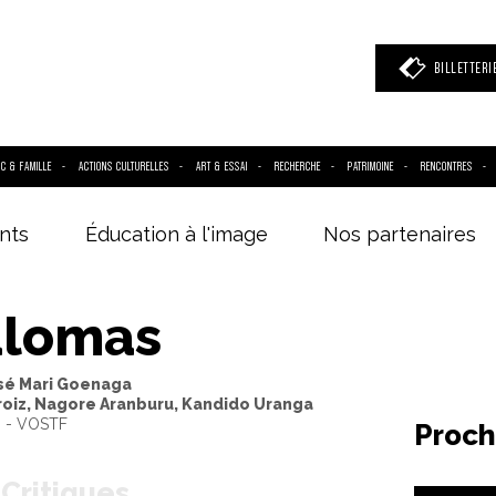
BILLETTERI
IC & FAMILLE
ACTIONS CULTURELLES
ART & ESSAI
RECHERCHE
PATRIMOINE
RENCONTRES
nts
Éducation à l'image
Nos partenaires
 mot clé
(film, réalisateur, acteur, événement)
lomas
osé Mari Goenaga
oiz, Nagore Aranburu, Kandido Uranga
6 - VOSTF
Proch
Critiques