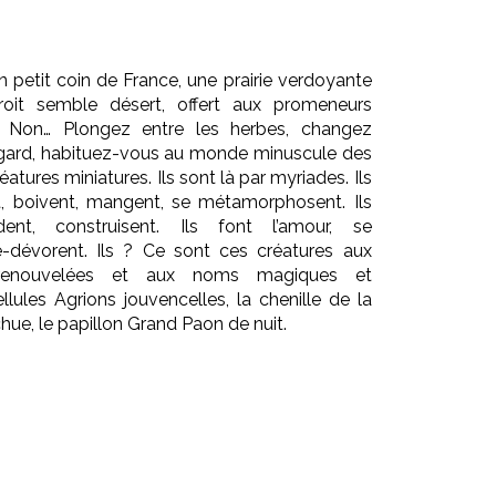
n petit coin de France, une prairie verdoyante
droit semble désert, offert aux promeneurs
 ? Non… Plongez entre les herbes, changez
regard, habituez-vous au monde minuscule des
éatures miniatures. Ils sont là par myriades. Ils
t, boivent, mangent, se métamorphosent. Ils
raident, construisent. Ils font l’amour, se
re-dévorent. Ils ? Ce sont ces créatures aux
 renouvelées et aux noms magiques et
ellules Agrions jouvencelles, la chenille de la
ue, le papillon Grand Paon de nuit.