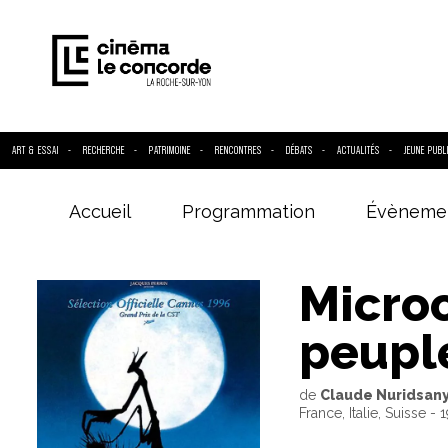
ART & ESSAI
RECHERCHE
PATRIMOINE
RENCONTRES
DÉBATS
ACTUALITÉS
JEUNE PUBL
Accueil
Programmation
Évèneme
Entrez votre
Micro
peuple
de
Claude Nuridsany
France, Italie, Suisse - 