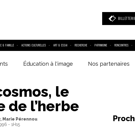
BILLETTERI
IC & FAMILLE
ACTIONS CULTURELLES
ART & ESSAI
RECHERCHE
PATRIMOINE
RENCONTRES
nts
Éducation à l'image
Nos partenaires
 mot clé
(film, réalisateur, acteur, événement)
cosmos, le
 de l’herbe
Proch
, Marie Pérennou
1996 - 1H15