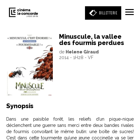
BILLETTERIE
Minuscule, la vallee
des fourmis perdues
Entrez votre mot clé
de
Helene Giraud
(film, réalisateur, acteur, événement)
2014 - 1H28 - VF
Synopsis
Dans une paisible forêt, les reliefs d’un pique-nique
déclenchent une guerre sans merci entre deux bandes rivales
de fourmis convoitant le même butin: une boîte de sucres!
C’est dans cette tourmente qu’une jeune coccinelle va se lier