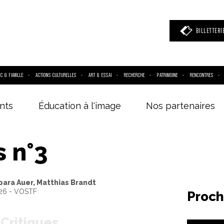
BILLETTERI
IC & FAMILLE
ACTIONS CULTURELLES
ART & ESSAI
RECHERCHE
PATRIMOINE
RENCONTRES
nts
Éducation à l'image
Nos partenaires
 mot clé
(film, réalisateur, acteur, événement)
s n°3
bara Auer, Matthias Brandt
H26 - VOSTF
Proch
Critiques