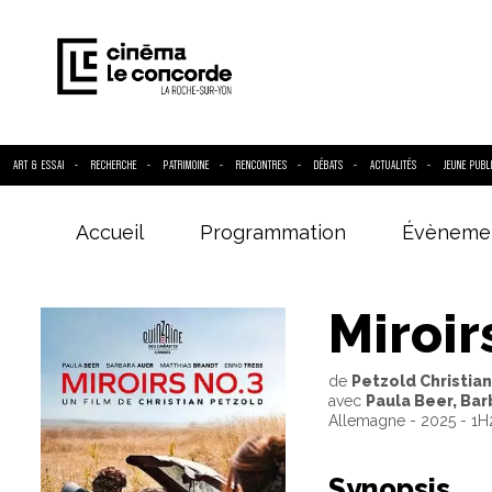
ART & ESSAI
RECHERCHE
PATRIMOINE
RENCONTRES
DÉBATS
ACTUALITÉS
JEUNE PUBL
Accueil
Programmation
Évèneme
Entrez votre
Miroir
de
Petzold Christian
avec
Paula Beer, Bar
Allemagne - 2025 - 1
Synopsis