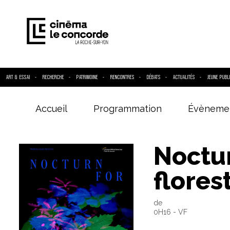
ART & ESSAI
RECHERCHE
PATRIMOINE
RENCONTRES
DÉBATS
ACTUALITÉS
JEUNE PUBL
Accueil
Programmation
Évèneme
Entrez votre
Noctu
flores
de
0H16 - VF