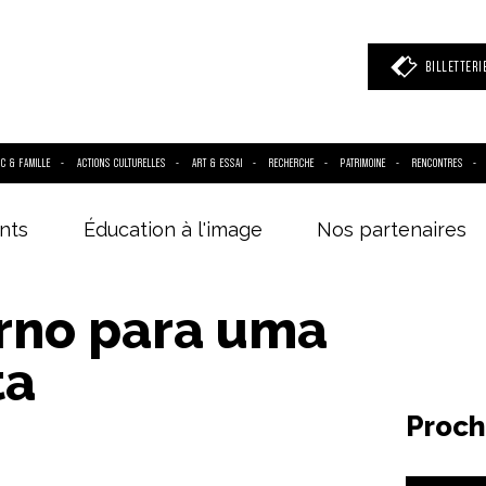
BILLETTERI
IC & FAMILLE
ACTIONS CULTURELLES
ART & ESSAI
RECHERCHE
PATRIMOINE
RENCONTRES
nts
Éducation à l'image
Nos partenaires
 mot clé
(film, réalisateur, acteur, événement)
rno para uma
ta
Proch