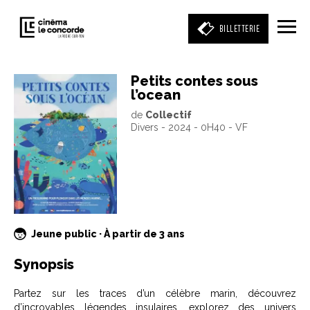
BILLETTERIE
Petits contes sous
l’ocean
Entrez votre mot clé
de
Collectif
(film, réalisateur, acteur, événement)
Divers - 2024 - 0H40 - VF
Jeune public · À partir de 3 ans
Synopsis
Partez sur les traces d’un célèbre marin, découvrez
d’incroyables légendes insulaires, explorez des univers