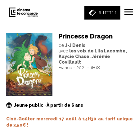
BILLETTERIE
Princesse Dragon
de
J-J Denis
Entrez votre mot clé
avec
les voix de Lila Lacombe,
(film, réalisateur, acteur, événement)
Kaycie Chase, Jérémie
Covillault
France - 2021 - 1H18
Jeune public · À partir de 6 ans
Ciné-Goûter mercredi 17 août à 14H30 au tarif unique
de 3.50€ !