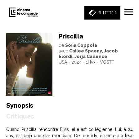
BILLETTERIE
Priscilla
de
Sofia Coppola
Entrez votre mot clé
avec
Cailee Spaeny, Jacob
(film, réalisateur, acteur, événement)
Elordi, Jorja Cadence
USA - 2024 - 1H53 - VOSTF
Synopsis
Critiques
Quand Priscilla rencontre Elvis, elle est collégienne. Lui, à 24
ans, est déjà une star mondiale. De leur idylle secrète à leur