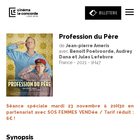
BILLETTERIE
Profession du Père
de
Jean-pierre Ameris
Entrez votre mot clé
avec
Benoît Poelvoorde, Audrey
(film, réalisateur, acteur, événement)
Dana et Jules Lefebvre
France - 2021 - 1H47
Séance spéciale mardi 23 novembre à 20H30 en
partenariat avec SOS FEMMES VENDée / Tarif réduit :
6€ !
Synopsis