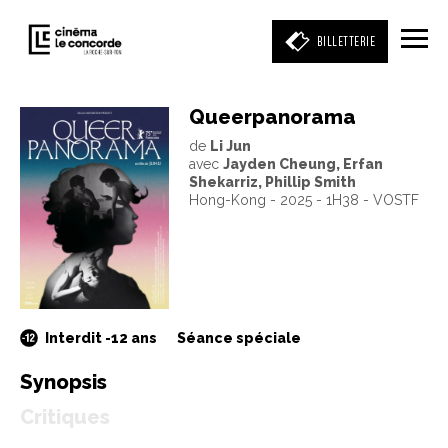
BILLETTERIE
Queerpanorama
de
Li Jun
Entrez votre mot clé
avec
Jayden Cheung, Erfan
(film, réalisateur, acteur, événement)
Shekarriz, Phillip Smith
Hong-Kong - 2025 - 1H38 - VOSTF
Interdit -12 ans
Séance spéciale
Synopsis
Critiques