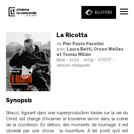
BILLETTERIE
La Ricotta
de
Pier Paolo Pasolini
Entrez votre mot clé
avec
Laura Betti, Orson Welles
(film, réalisateur, acteur, événement)
et Tomás Milián
Italie - 2022 - 0H35 - VOSTF -
version restaurée
Synopsis
Stracci, figurant dans une superproduction basée sur la vie du
Christ, est chargé d’incarner le troisième larron dans la scène
de la crucifixion. En dehors des moments de tournage, il est
obsédé par une chose : la nourriture. À tel point qu’il est