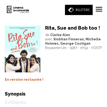
BILLETTERIE
Rita, Sue and Bob too !
de
Clarke Alan
Entrez votre mot clé
avec
Siobhan Finneran, Michelle
(film, réalisateur, acteur, événement)
Holmes, George Costigan
Royaume-Uni - 1987 - 1H34 - VOSTF
En version restaurée !
Synopsis
Critiques