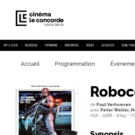
ART & ESSAI
RECHERCHE
PATRIMOINE
RENCONTRES
DÉBATS
ACTUALITÉS
JEUNE PUBL
Accueil
Programmation
Évèneme
Entrez votre
Roboc
de
Paul Verhoeven
avec
Peter Weller, N
USA - 1988 - 1H44 - 
Synopsis