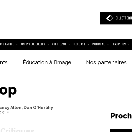
BILLETTERI
IC & FAMILLE
ACTIONS CULTURELLES
ART & ESSAI
RECHERCHE
PATRIMOINE
RENCONTRES
nts
Éducation à l'image
Nos partenaires
 mot clé
(film, réalisateur, acteur, événement)
op
ancy Allen, Dan O'Herlihy
VOSTF
Proch
Critiques