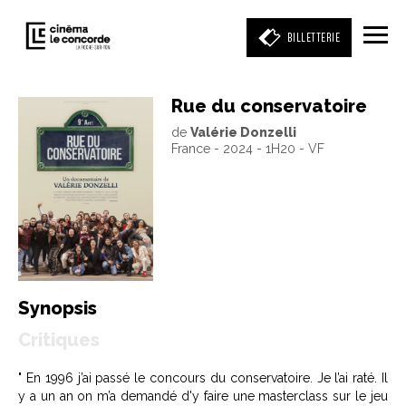
BILLETTERIE
Rue du conservatoire
de
Valérie Donzelli
Entrez votre mot clé
France - 2024 - 1H20 - VF
(film, réalisateur, acteur, événement)
Synopsis
Critiques
" En 1996 j’ai passé le concours du conservatoire. Je l’ai raté. Il
y a un an on m’a demandé d'y faire une masterclass sur le jeu