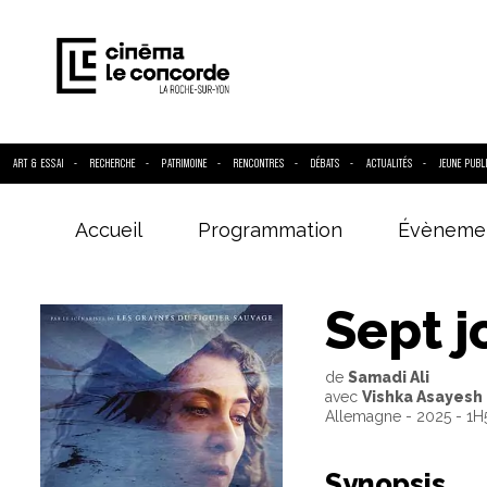
ART & ESSAI
RECHERCHE
PATRIMOINE
RENCONTRES
DÉBATS
ACTUALITÉS
JEUNE PUBL
Accueil
Programmation
Évèneme
Entrez votre
Sept j
de
Samadi Ali
avec
Vishka Asayesh 
Allemagne - 2025 - 1
Synopsis