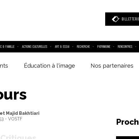
BILLETTERI
IC & FAMILLE
ACTIONS CULTURELLES
ART & ESSAI
RECHERCHE
PATRIMOINE
RENCONTRES
nts
Éducation à l'image
Nos partenaires
 mot clé
(film, réalisateur, acteur, événement)
ours
et Majid Bakhtiari
H53 - VOSTF
Proch
Critiques