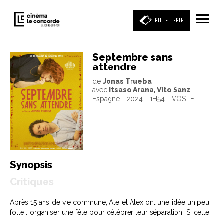
BILLETTERIE
Septembre sans
attendre
Entrez votre mot clé
de
Jonas Trueba
(film, réalisateur, acteur, événement)
avec
Itsaso Arana, Vito Sanz
Espagne - 2024 - 1H54 - VOSTF
Synopsis
Critiques
Après 15 ans de vie commune, Ale et Alex ont une idée un peu
folle : organiser une fête pour célébrer leur séparation. Si cette