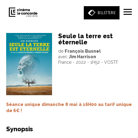
BILLETTERIE
Seule la terre est
éternelle
Entrez votre mot clé
de
François Busnel
(film, réalisateur, acteur, événement)
avec
Jim Harrison
France - 2022 - 1H52 - VOSTF
Séance unique dimanche 8 mai à 16H00 au tarif unique
de 6€ !
Synopsis