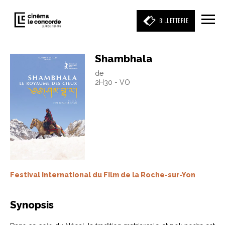
BILLETTERIE
Shambhala
de
Entrez votre mot clé
2H30 - VO
(film, réalisateur, acteur, événement)
Festival International du Film de la Roche-sur-Yon
Synopsis