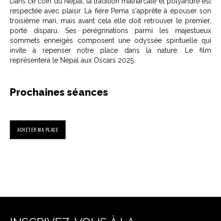
Dans ce coin du Népal, la tradition matriarcale et polyandre est
respectée avec plaisir. La fière Pema s'apprête à épouser son
troisième mari, mais avant cela elle doit retrouver le premier,
porté disparu. Ses pérégrinations parmi les majestueux
sommets enneigés composent une odyssée spirituelle qui
invite à repenser notre place dans la nature. Le film
représentera le Népal aux Oscars 2025.
Prochaines séances
ACHETER MA PLACE